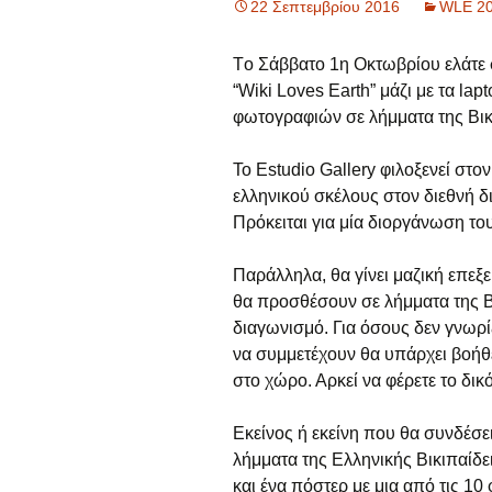
22 Σεπτεμβρίου 2016
WLE 2
Τo Σάββατο 1η Οκτωβρίου ελάτε 
“Wiki Loves Earth” μάζι με τα la
φωτογραφιών σε λήμματα της Βικ
Το Estudio Gallery φιλοξενεί στ
ελληνικού σκέλους στον διεθνή δ
Πρόκειται για μία διοργάνωση τ
Παράλληλα, θα γίνει μαζική επεξε
θα προσθέσουν σε λήμματα της 
διαγωνισμό. Για όσους δεν γνωρί
να συμμετέχουν θα υπάρχει βοήθε
στο χώρο. Αρκεί να φέρετε το δι
Εκείνος ή εκείνη που θα συνδέσε
λήμματα της Ελληνικής Βικιπαίδε
και ένα πόστερ με μια από τις 1