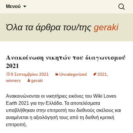
in Greece
Wiki Loves Earth
Μετάβαση
Αναζήτ
Μενού
σε
για:
περιεχόμενο
Όλα τα άρθρα του/της
geraki
Ανακοίνωση νικητών του διαγωνισμού
2021
9 Σεπτεμβρίου 2021
Uncategorized
2021
,
winners
geraki
Ανακοινώνονται οι νικητήριες εικόνες του Wiki Loves
Earth 2021 για την Ελλάδα. Τα αποτελέσματα
υποβλήθηκαν στην επιτροπή του διεθνούς σκέλους και
αναμένεται η αξιολόγησή τους από τη διεθνή κριτική
επιτροπή.