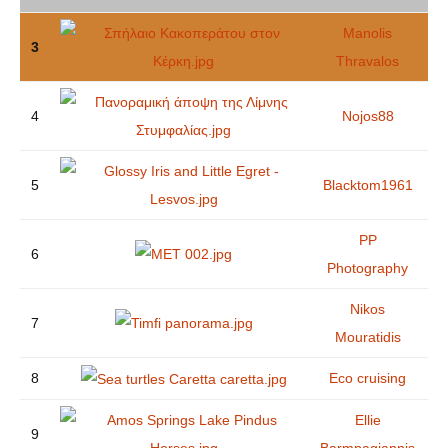
Manolis
3
Thravalos
4
Nojos88
5
Blacktom1961
PP
6
Photography
Nikos
7
Mouratidis
8
Eco cruising
Ellie
9