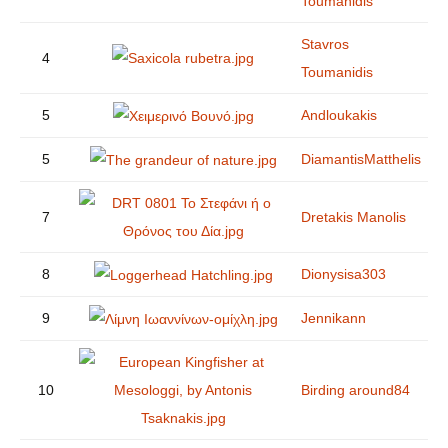
Toumanidis
Stavros
4
Toumanidis
5
Andloukakis
5
DiamantisMatthelis
7
Dretakis Manolis
8
Dionysisa303
9
Jennikann
10
Birding around84