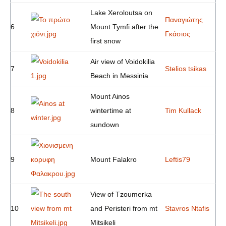
Lake Xeroloutsa on
Παναγιώτης
6
Mount Tymfi after the
Γκάσιος
first snow
Air view of Voidokilia
7
Stelios tsikas
Beach in Messinia
Mount Ainos
8
wintertime at
Tim Kullack
sundown
9
Mount Falakro
Leftis79
View of Tzoumerka
10
and Peristeri from mt
Stavros Ntafis
Mitsikeli