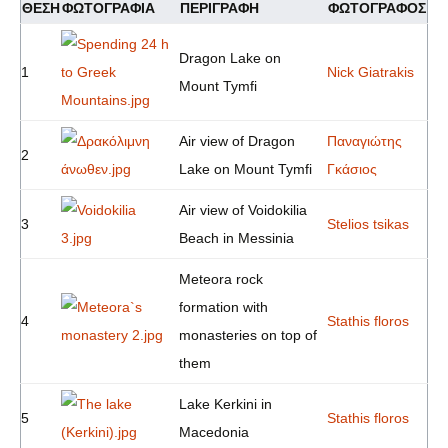
ΘΈΣΗ
ΦΩΤΟΓΡΑΦΊΑ
ΠΕΡΙΓΡΑΦΉ
ΦΩΤΟΓΡΆΦΟΣ
Dragon Lake on
1
Nick Giatrakis
Mount Tymfi
Air view of Dragon
Παναγιώτης
2
Lake on Mount Tymfi
Γκάσιος
Air view of Voidokilia
3
Stelios tsikas
Beach in Messinia
Meteora rock
formation with
4
Stathis floros
monasteries on top of
them
Lake Kerkini in
5
Stathis floros
Macedonia